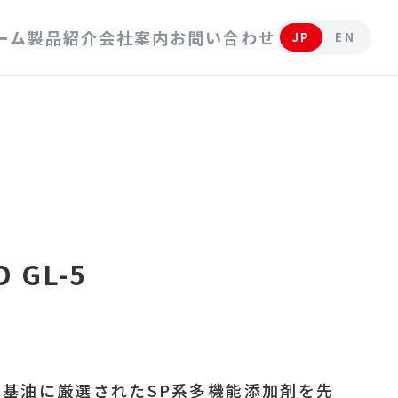
ーム
製品紹介
会社案内
お問い合わせ
JP
EN
自動車用潤滑油
工業用潤滑油
工業用グリース
D GL-5
基油に厳選されたSP系多機能添加剤を先