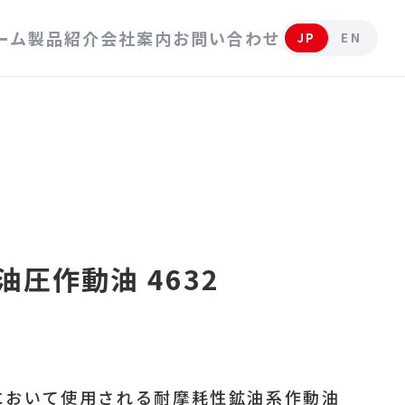
ーム
製品紹介
会社案内
お問い合わせ
JP
EN
自動車用潤滑油
工業用潤滑油
工業用グリース
圧作動油 4632
において使用される耐摩耗性鉱油系作動油